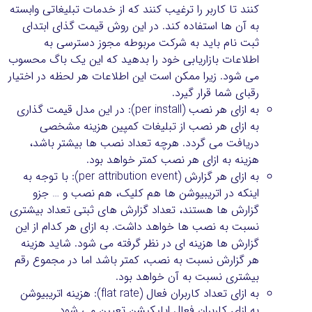
کنند تا کاربر را ترغیب کنند که از خدمات تبلیغاتی وابسته
به آن ها استفاده کند. در این روش قیمت گذای ابتدای
ثبت نام باید به شرکت مربوطه مجوز دسترسی به
اطلاعات بازاریابی خود را بدهید که این یک باگ محسوب
می شود. زیرا ممکن است این اطلاعات هر لحظه در اختیار
رقبای شما قرار گیرد.
به ازای هر نصب (per install): در این مدل قیمت گذاری
به ازای هر نصب از تبلیغات کمپین هزینه مشخصی
دریافت می گردد. هرچه تعداد نصب ها بیشتر باشد،
هزینه به ازای هر نصب کمتر خواهد بود.
به ازای هر گزارش (per attribution event): با توجه به
اینکه در اتریبیوشن ها هم کلیک، هم نصب و … جزو
گزارش ها هستند، تعداد گزارش های ثبتی تعداد بیشتری
نسبت به نصب ها خواهد داشت. به ازای هر کدام از این
گزارش ها هزینه ای در نظر گرفته می شود. شاید هزینه
هر گزارش نسبت به نصب، کمتر باشد اما در مجموع رقم
بیشتری نسبت به آن خواهد بود.
به ازای تعداد کاربران فعال (flat rate): هزینه اتریبیوشن
به ازای کاربران فعال اپلیکیشن تعیین می شود.